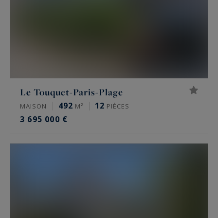
Le Touquet-Paris-Plage
492
12
MAISON
M²
PIÈCES
3 695 000 €