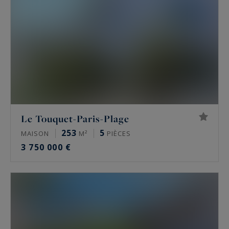
Le Touquet-Paris-Plage
253
5
MAISON
M²
PIÈCES
3 750 000 €