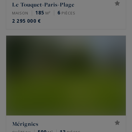
Le Touquet-Paris-Plage
185
6
MAISON
M²
PIÈCES
2 295 000 €
Mérignies