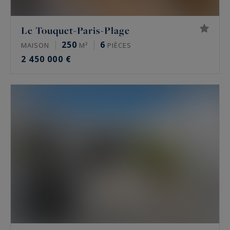
Le Touquet-Paris-Plage
250
6
MAISON
M²
PIÈCES
2 450 000 €