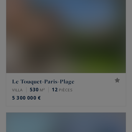
prestige de cette belle région. Nous recensons
tous les biens, maisons de luxe,
appartement
avec vue sur mer
, vos rêves deviennent réalité
grâce à notre expertise et notre
accompagnement de standing.
Le Touquet-Paris-Plage
530
12
VILLA
M²
PIÈCES
5 300 000 €