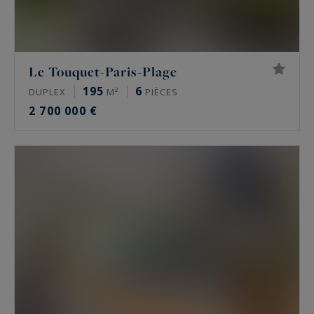
Le Touquet-Paris-Plage
195
6
DUPLEX
M²
PIÈCES
2 700 000 €