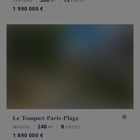
500
13
CHÂTEAU
M²
PIÈCES
1 990 000 €
Le Touquet-Paris-Plage
240
8
MAISON
M²
PIÈCES
1 890 000 €