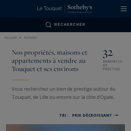
Panneau de gestion des cookies
RECHERCHER
Accueil
>
Acheter
32
Nos propriétés, maisons et
appartements à vendre au
ANNONCES
DE
Touquet et ses environs
PRESTIGE
Vous recherchez un bien de prestige autour du
Touquet, de Lille ou encore sur la côte d’Opale,
notre agence
est à votre entière disposition
pour vous accompagner dans votre projet.
TRI :
Notre
agence immobilière au Touquet
Paris
plage est spécialisée dans l’immobilier de