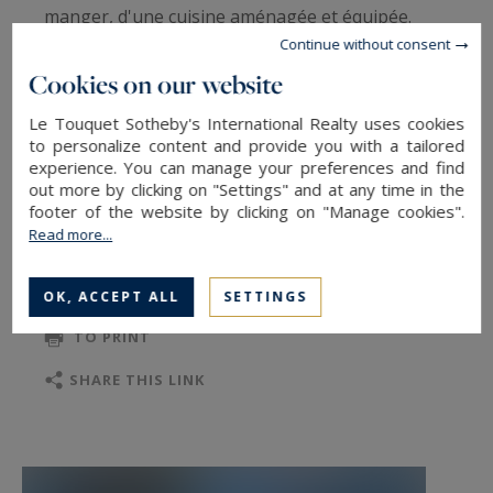
manger, d'une cuisine aménagée et équipée.
Continue without consent
Au 1er étage 3 chambres double avec
rangements et 1 chambre avec deux lits de 1
Cookies on our website
personne, une salle de bains.
Le Touquet Sotheby's International Realty uses cookies
Les informations réglementaires sur les risques
to personalize content and provide you with a tailored
experience. You can manage your preferences and find
auxquels ce bien est expose sont disponibles sur
out more by clicking on "Settings" and at any time in the
le site Géorisques : www.georisques.gouv.fr
footer of the website by clicking on "Manage cookies".
Read more...
TO SAFEGUARD
OK, ACCEPT ALL
SETTINGS
TO PRINT
SHARE THIS LINK