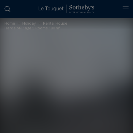
Cookies management panel
Home
>
Holiday
>
Rental House
Hardelot-Plage 5 Rooms 180 m²