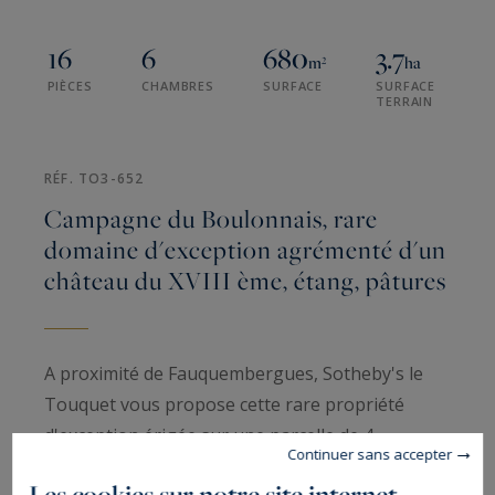
16
6
680
3.7
m²
ha
PIÈCES
CHAMBRES
SURFACE
SURFACE
TERRAIN
RÉF. TO3-652
Campagne du Boulonnais, rare
domaine d'exception agrémenté d'un
château du XVIII ème, étang, pâtures
A proximité de Fauquembergues, Sotheby's le
Touquet vous propose cette rare propriété
d'exception érigée sur une parcelle de 4
Continuer sans accepter
hectares. Une majestueuse allée bordée de
Les cookies sur notre site internet