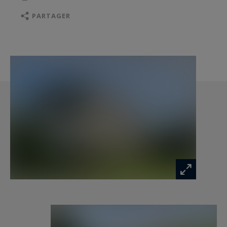
sixième chambre en dernier étage.
En prolongation du château et dans le même
PARTAGER
type d'architecture, une maison indépendante
reliable au château par l'intérieur, offre
également la possibilité de création de chambres
d'hôtes. Erigée sur 4 niveaux, sa configuration
permet l'aménagement d'un appartement par
niveau.
Sous sol complets, caves voutées, 6 garages,
chenils et pigeonnier, viennent parfaire ce
remarquable joyau.
La localisation est idéale pour les amateurs de
calme, de verdure et d'histoire, à 45 min. de la
Côte d'Opale, 1h15 de Lille, 50 min. d'Arras et 25
min. de St Omer.