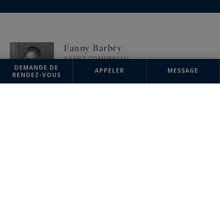
Fanny Barbry
AGENT COMMERCIAL
842100380
DEMANDE DE
APPELER
MESSAGE
RENDEZ-VOUS
+33 3 21 05 03 04
AGENCE
Le Touquet
Sotheby's International Realty
Avenue du Verger, Résidence le Jardin des Arts
62520 Le Touquet, France
+33 3 21 05 03 04