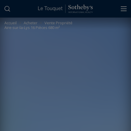
Panneau de gestion des cookies
Accueil
>
Acheter
>
Vente Propriété
Aire-sur-la-Lys 16 Pièces 680 m²