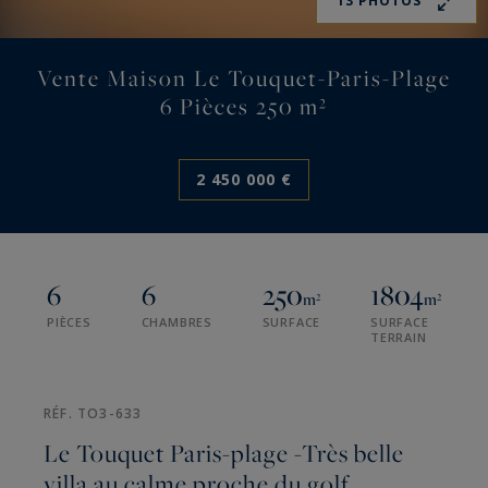
13 PHOTOS
Vente Maison Le Touquet-Paris-Plage
6 Pièces 250 m²
2 450 000 €
6
6
250
1804
m²
m²
PIÈCES
CHAMBRES
SURFACE
SURFACE
TERRAIN
RÉF. TO3-633
Le Touquet Paris-plage -Très belle
villa au calme proche du golf