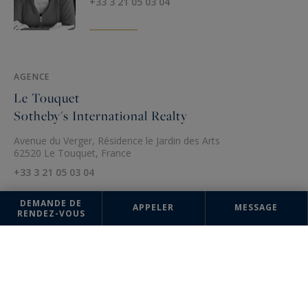
+33 3 21 05 03 04
AGENCE
Le Touquet
Sotheby's International Realty
Avenue du Verger, Résidence le Jardin des Arts
62520 Le Touquet, France
+33 3 21 05 03 04
DEMANDE DE
APPELER
MESSAGE
RENDEZ-VOUS
Les informations recueillies sur ce formulaire sont enregistrées dans un
fichier informatisé par la société Nathalie Forest Sotheby's International
Realty pour la gestion et le suivi de votre demande. Conformément à la
loi "Informatique et liberté", vous pouvez exercer votre droit d'accès