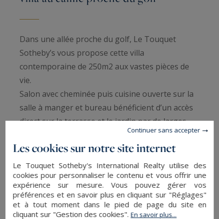
Dans une allée proche du golf, Le Touquet
Sotheby’s vous propose cette villa
contemporaine de 250m2 aux vastes pièces de
vie.
Salon avec cheminée puis cuisine ouverte sur la
salle à manger et bureau bénéficient d’un accès
direct sur la terrasse et le jardin par de larges
Continuer sans accepter
baies vitrées.
Les cookies sur notre site internet
5 chambres, dont 2 suites au rez-de-chaussée et
3 chambres en souplex, se répartissent l’espace
Le Touquet Sotheby's International Realty utilise des
cookies pour personnaliser le contenu et vous offrir une
nuit.
expérience sur mesure. Vous pouvez gérer vos
Le sous-sol est aménagé avec salle de jeux et
préférences et en savoir plus en cliquant sur "Réglages"
double garage.
et à tout moment dans le pied de page du site en
cliquant sur "Gestion des cookies".
En savoir plus...
Le terrain piscinable complète cette villa