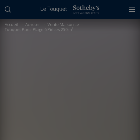
Panneau de gestion des cookies
Accueil
>
Acheter
>
Vente Maison Le
Touquet-Paris-Plage 6 Pièces 250 m²