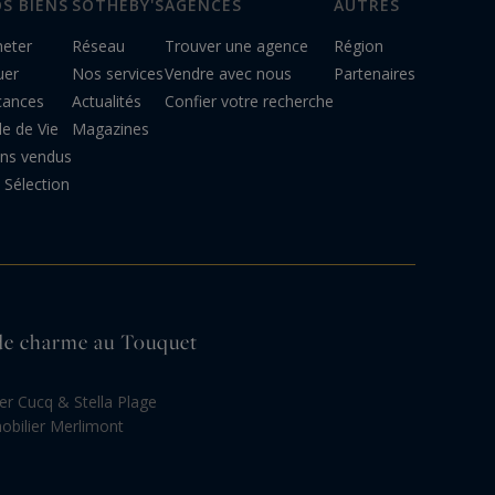
S BIENS
SOTHEBY'S
AGENCES
AUTRES
heter
Réseau
Trouver une agence
Région
uer
Nos services
Vendre avec nous
Partenaires
cances
Actualités
Confier votre recherche
le de Vie
Magazines
ens vendus
Sélection
r de charme au Touquet
er Cucq & Stella Plage
bilier Merlimont