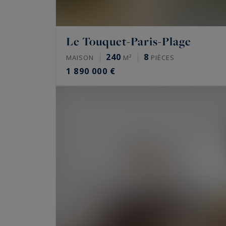
Le Touquet-Paris-Plage
240
8
MAISON
M²
PIÈCES
1 890 000 €