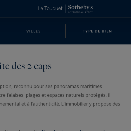
VILLES
TYPE DE BIEN
ite des 2 caps
xception, reconnu pour ses panoramas maritimes
re falaises, plages et espaces naturels protégés, il
nemental et à l’authenticité. L’immobilier y propose des
que, alliant prestige et nature.