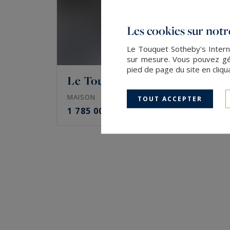
Les cookies sur notre
Le Touquet Sotheby's Interna
sur mesure. Vous pouvez gér
pied de page du site en cliqu
Le Touquet-Paris-Plage
195
6
MAISON
M²
PIÈCES
TOUT ACCEPTER
1 785 000 €