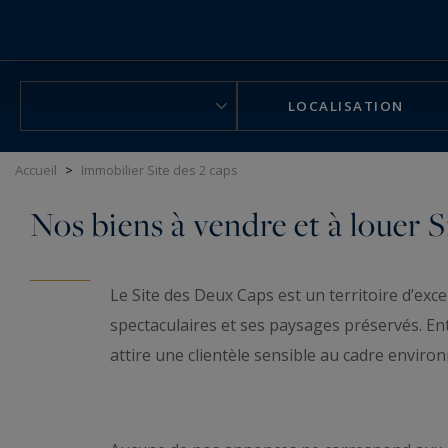
Panneau de gestion des cookies
LOCALISATION
Accueil
>
Immobilier Site des 2 caps
Nos biens à vendre et à louer S
Le Site des Deux Caps est un territoire d’e
spectaculaires et ses paysages préservés. Ent
attire une clientèle sensible au cadre environ
biens de caractère dans un environnement uni