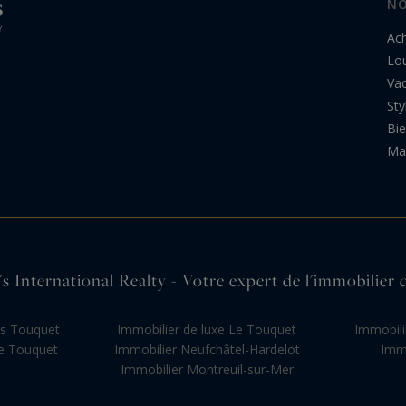
NO
Ac
Lo
Va
Sty
Bi
Ma 
s International Realty - Votre expert de l'immobilie
as Touquet
Immobilier de luxe Le Touquet
Immobili
e Touquet
Immobilier Neufchâtel-Hardelot
Immo
Immobilier Montreuil-sur-Mer