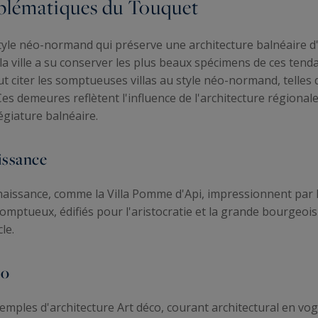
mblématiques du Touquet
yle néo-normand qui préserve une architecture balnéaire d'
 la ville a su conserver les plus beaux spécimens de ces tend
ut citer les somptueuses villas au style néo-normand, telles 
s demeures reflètent l'influence de l'architecture régiona
égiature balnéaire.
issance
 Renaissance, comme la Villa Pomme d'Api, impressionnent pa
omptueux, édifiés pour l'aristocratie et la grande bourgeois
le.
co
emples d'architecture Art déco, courant architectural en vo