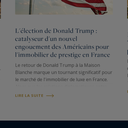
L'élection de Donald Trump :
t
catalyseur d'un nouvel
engouement des Américains pour
l'immobilier de prestige en France
Le retour de Donald Trump à la Maison
.
Blanche marque un tournant significatif pour
le marché de l'immobilier de luxe en France.
Alors que les relations diplomatiques entre
les deux pays connaissent des turbulences,
LIRE LA SUITE
paradoxalement, l'intérêt des investisseurs…