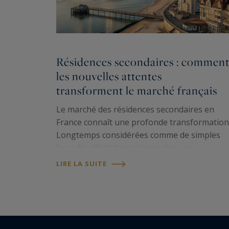
Résidences secondaires : commen
les nouvelles attentes
transforment le marché français
Le marché des résidences secondaires en
France connaît une profonde transformation
Longtemps considérées comme de simples
lieux de villégiature saisonnière, ces
habitations répondent aujourd'hui à des
LIRE LA SUITE
aspirations bien plus larges. Entre recherche
d'un cadre de vie…