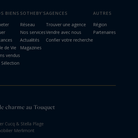
S BIENS
SOTHEBY'S
AGENCES
AUTRES
heter
Réseau
Trouver une agence
Région
uer
Nos services
Vendre avec nous
Partenaires
cances
Actualités
Confier votre recherche
le de Vie
Magazines
ens vendus
Sélection
r de charme au Touquet
er Cucq & Stella Plage
bilier Merlimont