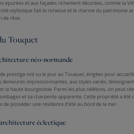
s épurées et aux façades richement décorées, comme la Villa
sité stylistique fait la richesse et le charme du patrimoine a
n de rêve.
 du Touquet
architecture néo-normande
de prestige ont vu le jour au Touquet, érigées pour accueillir 
es demeures impressionnantes, aux styles variés, témoignen
 et la haute bourgeoisie. Parmi les plus célèbres, on peut citer
olombages et sa charpente apparente. Cette propriété a été 
ux de posséder une résidence d'été au bord de la mer.
'architecture éclectique