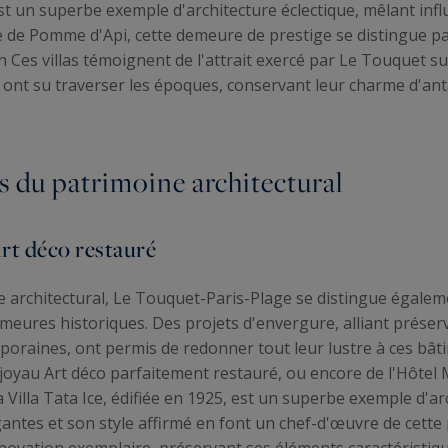
st un superbe exemple d'architecture éclectique, mêlant inf
 de Pomme d'Api, cette demeure de prestige se distingue pa
Ces villas témoignent de l'attrait exercé par Le Touquet sur 
es ont su traverser les époques, conservant leur charme d'an
s du patrimoine architectural
Art déco restauré
e architectural, Le Touquet-Paris-Plage se distingue égale
emeures historiques. Des projets d'envergure, alliant prése
oraines, ont permis de redonner tout leur lustre à ces bâti
le joyau Art déco parfaitement restauré, ou encore de l'Hôte
 Villa Tata Ice, édifiée en 1925, est un superbe exemple d'ar
gantes et son style affirmé en font un chef-d'œuvre de cette