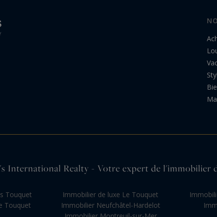
NO
Ac
Lo
Va
Sty
Bi
Ma 
s International Realty - Votre expert de l'immobilie
as Touquet
Immobilier de luxe Le Touquet
Immobili
e Touquet
Immobilier Neufchâtel-Hardelot
Immo
Immobilier Montreuil-sur-Mer