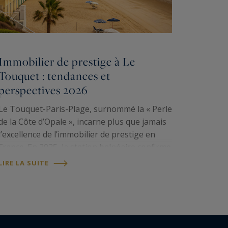
Immobilier de prestige à Le
Touquet : tendances et
perspectives 2026
Le Touquet-Paris-Plage, surnommé la « Perle
de la Côte d’Opale », incarne plus que jamais
l’excellence de l’immobilier de prestige en
France. En 2025, la station balnéaire confirme
son statut de marché d’exception, portée par
LIRE LA SUITE
une demande soutenue, une rareté
foncière…