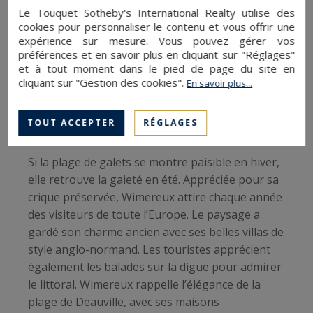
Le Touquet Sotheby's International Realty utilise des
aux touristes d’être à la fois proches de la nature
cookies pour personnaliser le contenu et vous offrir une
et des commodités. Aux environs, vous trouverez
expérience sur mesure. Vous pouvez gérer vos
facilement des commerces, des boutiques et des
préférences et en savoir plus en cliquant sur "Réglages"
restaurants.
et à tout moment dans le pied de page du site en
cliquant sur "Gestion des cookies".
En savoir plus...
Wimereux, le rendez-vous des
TOUT ACCEPTER
RÉGLAGES
Européens
Si la plage de galets se montre paisible en hiver,
elle retrouve la gaieté en été. Appréciée pour sa
crique préservée, Wimereux attire chaque année
des visiteurs de toute l’Europe. Le paysage a
gardé son charme ancien avec ses belles villas de
style anglo-normand. Les touristes apprécient
également les balades sur la digue pour admirer
le littoral. Wimereux rappelle l’élégance de la
plage de Deauville, avec ses maisons