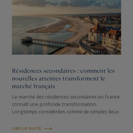
Résidences secondaires : comment les
L
nouvelles attentes transforment le
d
marché français
p
Le marché des résidences secondaires en France
L
connaît une profonde transformation.
m
Longtemps considérées comme de simples lieux
d
de villégiature saisonnière, ces habitations
r
répondent aujourd'hui à des aspirations bien
c
LIRE LA SUITE
L