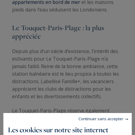
appartements en bord de mer
et les maisons
pieds dans l’eau séduisent les Londoniens.
Le Touquet-Paris-Plage : la plus
appréciée
Depuis plus d’un siècle d’existence, l’intérêt des
estivants pour Le Touquet-Paris-Plage n’a
jamais faibli. Reine de la bonne ambiance, cette
station balnéaire est le lieu propice à toutes les
distractions. Labellisé Famille+, les vacanciers
apprécient les clubs de distractions pour les
enfants et les divertissements collectifs.
Le Touquet-Paris-Plage réserve également
d’autres activités, sachant que le parc de golf et
Continuer sans accepter
la forêt domaniale se situent à proximité. Choisir
Les cookies sur notre site internet
une résidence au Touquet-Paris-Plage permet