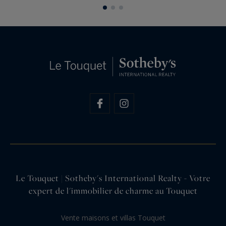
plus larges. Entre recherche d'un cadre de vie…
l
Le Touquet | Sotheby's International Realty - Votre
expert de l'immobilier de charme au Touquet
Vente maisons et villas Touquet